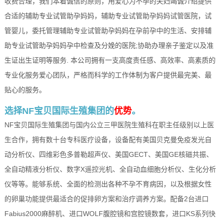
收费合理，我们本着诚信的原则，用爱心为不孕的夫妇竭诚介绍提供
合适的辅助专业试管助孕妈妈，辅助专业试管助孕妈妈试管医院，试
管婴儿，委托管理辅助专业试管助孕妈妈在孕前孕中的生活、安排辅
助专业试管助孕妈妈孕中检查及分娩的医院;协助办理亲子鉴定以及准
生证出生证明等服务. 本公司拥有一支高度责任感、高效率、高素质的
专业化服务爱心团队，严格而科学的工作体制为客户提供最完美、最
贴心的服务。
选择NF宝贝国际生殖集团的
优势
。
NF宝贝国际生殖集团与国内公立三甲医院生殖科在职主任级别以上医
生合作，拥有数十台专科医疗设备，设备配有美国贝克曼免疫发光自
动分析仪、四维彩色多普勒超声仪、美国GECT、美国GE核磁共振、
全自动精液分析仪、数字X遥控光机、全自动血细胞分析仪、生化分析
仪等等。能够系统、全面的检测出各种不孕不育病因，以及根据女性
的卵巢功能提供最适合的促排卵方案和治疗调养方案。配备2台进口
Fabius2000麻醉机、进口WOLF腹腔镜和宫腔镜数套，进口KS系列快