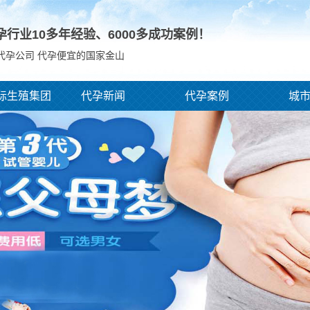
孕行业10多年经验、
6000
多成功案例！
代孕公司 代孕便宜的国家金山
际生殖集团
代孕新闻
代孕案例
城