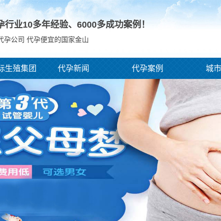
孕行业10多年经验、
6000
多成功案例！
代孕公司 代孕便宜的国家金山
际生殖集团
代孕新闻
代孕案例
城