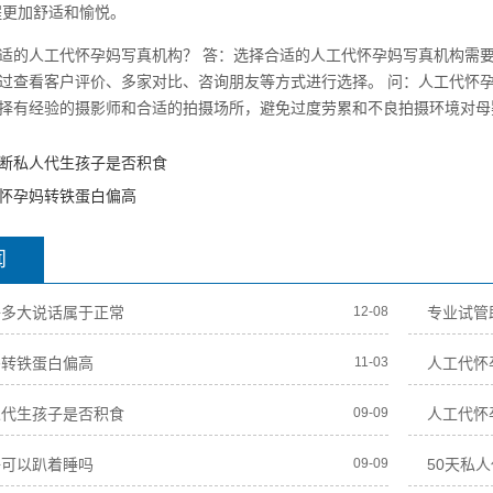
程更加舒适和愉悦。
适的人工代怀孕妈写真机构？ 答：选择合适的人工代怀孕妈写真机构需
过查看客户评价、多家对比、咨询朋友等方式进行选择。 问：人工代怀
择有经验的摄影师和合适的拍摄场所，避免过度劳累和不良拍摄环境对母
断私人代生孩子是否积食
怀孕妈转铁蛋白偏高
闻
子多大说话属于正常
12-08
专业试管
妈转铁蛋白偏高
11-03
人工代怀
人代生孩子是否积食
09-09
人工代怀
子可以趴着睡吗
09-09
50天私