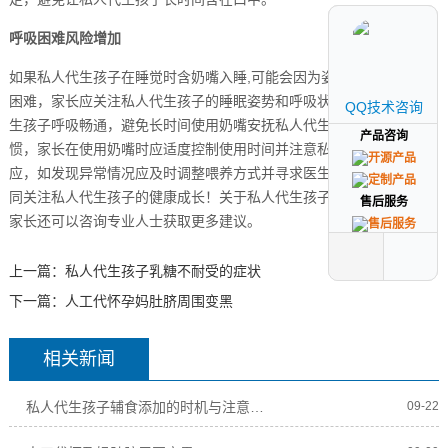
呼吸困难风险增加
如果私人代生孩子在睡觉时含奶嘴入睡,可能会因为姿势不当导致呼吸
困难，家长应关注私人代生孩子的睡眠姿势和呼吸状况，确保私人代
QQ技术咨询
QQ技术咨询
生孩子呼吸畅通，避免长时间使用奶嘴安抚私人代生孩子入睡的习
产品咨询
产品咨询
惯，家长在使用奶嘴时应适度控制使用时间并注意私人代生孩子的反
应，如发现异常情况应及时调整喂养方式并寻求医生建议，让我们共
同关注私人代生孩子的健康成长！关于私人代生孩子用奶嘴的问题，
售后服务
售后服务
家长还可以咨询专业人士获取更多建议。
上一篇：
私人代生孩子乳糖不耐受的症状
下一篇：
人工代怀孕妈肚脐周围变黑
相关新闻
私人代生孩子辅食添加的时机与注意事项
09-22