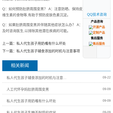
Q：如何预防肚脐周围变黑？ A：注意防晒、保持皮肤湿润，多吃富含
QQ技术咨询
QQ技术咨询
维生素的食物等,有助于预防皮肤色素沉淀。
产品咨询
产品咨询
Q：如果肚脐周围变黑并伴随其他症状怎么办？ A：建议人工代怀孕妈
及时咨询医生,以排除其他潜在疾病的可能。
售后服务
售后服务
上一篇：
私人代生孩子用奶嘴有什么坏处
下一篇：
私人代生孩子辅食添加的时机与注意事项
相关新闻
私人代生孩子辅食添加的时机与注意事项
09-22
人工代怀孕妈肚脐周围变黑
09-09
私人代生孩子用奶嘴有什么坏处
09-09
私人代生孩子乳糖不耐受的症状
09-09